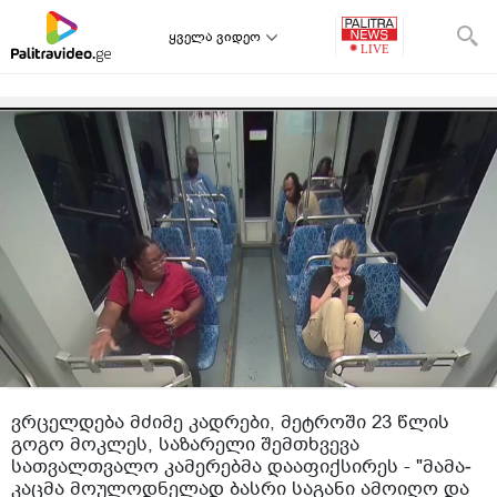
ყველა ვიდეო
ვრცელდება მძიმე კადრები, მეტროში 23 წლის
გოგო მოკლეს, საზარელი შემთხვევა
სათვალთვალო კამერებმა დააფიქსირეს - "მა­მა­
კაც­მა მო­უ­ლოდ­ნე­ლად ბას­რი სა­გა­ნი ამო­ი­ღო და