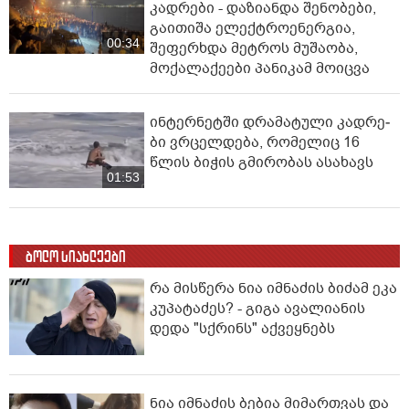
კადრები - დაზიანდა შენობები,
გაითიშა ელექტროენერგია,
00:34
შეფერხდა მეტროს მუშაობა,
მოქალაქეები პანიკამ მოიცვა
ინ­ტერ­ნეტ­ში დრა­მა­ტუ­ლი კად­რე­
ბი ვრცელდება, რომელიც 16
წლის ბიჭის გმირობას ასახავს
01:53
ბოლო სიახლეები
რა მისწერა ნია იმნაძის ბიძამ ეკა
კუპატაძეს? - გიგა ავალიანის
დედა "სქრინს" აქვეყნებს
ნია იმნაძის ბებია მიმართვას და