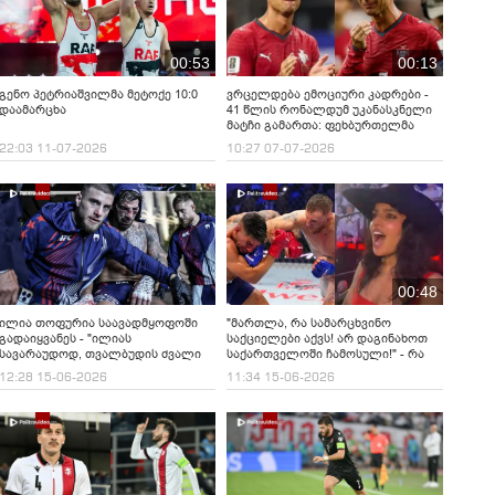
00:53
00:13
გენო პეტრიაშვილმა მეტოქე 10:0
ვრცელდება ემოციური კადრები -
დაამარცხა
41 წლის რონალდუმ უკანასკნელი
მატჩი გამართა: ფეხბურთელმა
მოედანი თვალცრემლიანმა
22:03 11-07-2026
10:27 07-07-2026
დატოვა
00:48
ილია თოფურია საავადმყოფოში
"მართლა, რა სამარცხვინო
გადაიყვანეს - "ილიას
საქციელები აქვს! არ დაგინახოთ
სავარაუდოდ, თვალბუდის ძვალი
საქართველოში ჩამოსული!" - რა
აქვს ჩატეხილი"
გამოხმაურება მოჰყვა ნინა დრამას
12:28 15-06-2026
11:34 15-06-2026
ვიდეოს?