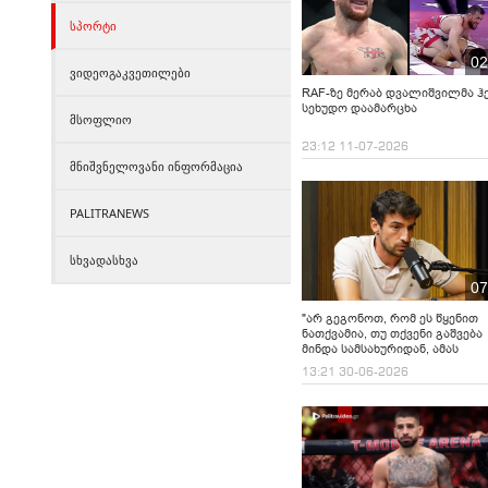
სპორტი
02
ვიდეოგაკვეთილები
RAF-ზე მერაბ დვალიშვილმა ჰ
სეხუდო დაამარცხა
მსოფლიო
23:12 11-07-2026
მნიშვნელოვანი ინფორმაცია
PALITRANEWS
სხვადასხვა
07
"არ გეგონოთ, რომ ეს წყენით
ნათქვამია, თუ თქვენი გაშვება
მინდა სამსახურიდან, ამას
პრესკონფერენციიდან არ
13:21 30-06-2026
გავაკეთებ... მსოფლიო
ჩემპიონატზე გასვლა შეგვეძლ
დიდი შეცდომა დავუშვით" -
გიორგი გველესიანი