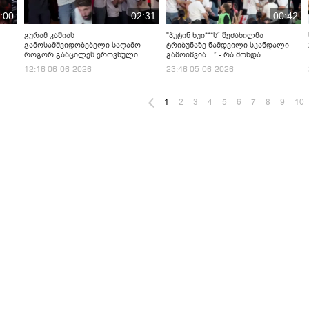
:00
02:31
00:42
გურამ კაშიას
"პუტინ ხუი***ს“ შეძახილმა
გამოსამშვიდობებელი საღამო -
ტრიბუნაზე ნამდვილი სკანდალი
როგორ გააცილეს ეროვნული
გამოიწვია…” - რა მოხდა
ნაკრების ფეხბურთელებმა
საქართველო-ბაჰრეინის მატჩის
12:16 06-06-2026
23:46 05-06-2026
კაპიტანი?
დასრულების შემდეგ
1
2
3
4
5
6
7
8
9
10