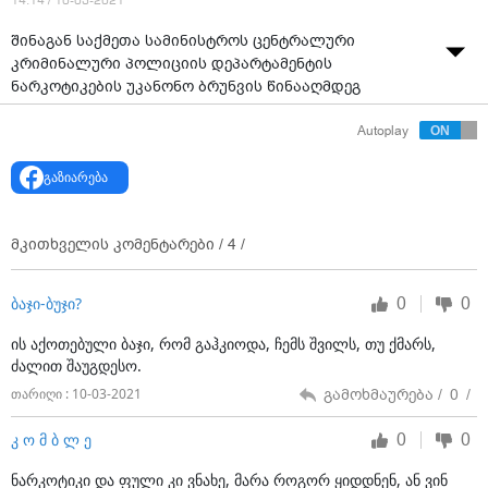
14:14 / 10-03-2021
შინაგან საქმეთა სამინისტროს ცენტრალური
კრიმინალური პოლიციის დეპარტამენტის
ნარკოტიკების უკანონო ბრუნვის წინააღმდეგ
ბრძოლის მთავარი სამმართველოს და გენერალური
Autoplay
პროკურატურის თანამშრომლებმა, თბილისში,
ფონიჭალის დასახლებასა და მარნეულში,
გაზიარება
ერთობლივად ჩატარებული ოპერატიული და
საგამოძიებო ღონისძიებების შედეგად, 11
ნარკორეალიზატორი დააკავეს. ამის შესახებ
მკითხველის კომენტარები /
4
/
ინფორმაციას უწყების პრესსამსახური ავრცელებს.
შსს-ს ცნობით, დაკავებულებს ბრალად ედებათ
0
0
ბაჯი-ბუჯი?
წინასწარი შეთანხმებით ჯგუფის მიერ განსაკუთრებით
დიდი ოდენობით ნარკოტიკული საშუალების უკანონო
ის აქოთებული ბაჯი, რომ გაჰკიოდა, ჩემს შვილს, თუ ქმარს,
შეძენა-შენახვა და გასაღება.
ძალით შაუგდესო.
გამოხმაურება /
0
/
თარიღი : 10-03-2021
როგორც უწყებაში განმარტავენ, გამოძიებით
დადგინდა, რომ ბრალდებულები სისტემატურად
0
0
კ ო მ ბ ლ ე
ახდენდნენ ნარკოტიკული საშუალებების
რეალიზაციას.
ნარკოტიკი და ფული კი ვნახე, მარა როგორ ყიდდნენ, ან ვინ