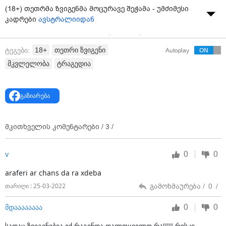
(18+) თეთრმა ზვიგენმა მოცურავე შეჭამა - უმძიმესი
კადრები
ავსტრალიიდან
ავსტრალიაში უმძიმესი შემთხვევა მოხდა. დიდი
თეთრი ზვიგენი ოკეანეში მოცურავეს თავს დაესხა და
18+
თეთრი ზვიგენი
ტეგები:
Autoplay
შეჭამა. სამწუხაროდ, იმ მომენტში ოკეანეში არავინ
მკვლელობა
ტრაგედია
იმყოფებოდა, ფაქტის გადაღება კი ხმელეთზე
მდგარმა თვითმხილველმა შეძლო.
გაზიარება
გარდაცვლილის მოსაძებნად მალევე სამძებრო
სამუშაოები დაიწყო, თუმცა მცურავის სხეულის
ნაწილებსაც კი ვერ მიაკვლიეს. უცნობია
მკითხველის კომენტარები /
3
/
გარდაცვლილის სქესიც.
0
0
v
araferi ar chans da ra xdeba
გამოხმაურება /
0
/
თარიღი : 25-03-2022
0
0
მდაააააააა
სადაც ზვიგენებია იქ რაგინდა დალოცვილო რა!!!!! რისკი