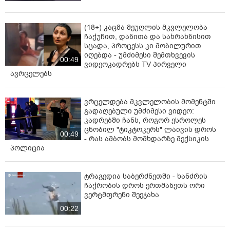
(18+) კაცმა მე­უღ­ლის მკვლე­ლო­ბა
ჩა­ქუ­ჩით, და­ნი­თა და სახ­რახ­ნი­სით
სცა­და, პროცესს კი მობილურით
იღებდა - უმძიმესი შემთხვევის
00:49
ვიდეოკადრებს TV პირველი
ავრცელებს
ვრცელდება მკვლელობის მომენტში
გადაღებული უმძიმესი ვიდეო:
კადრებში ჩანს, როგორ ესროლეს
ცნობილ "ტიკტოკერს" ლაივის დროს
00:49
- რას ამბობს მომხდარზე მექსიკის
პოლიცია
ტრაგედია საბერძნეთში - ხანძრის
ჩაქრობის დროს ერთმანეთს ორი
ვერტმფრენი შეეჯახა
00:22