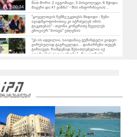
მათ შორი: 2 ავტომატი, 3 პისტოლეტი, 6 მჭიდი,
00:34
მაყუჩი და 41 ვაზნა" - შსს ინფორმაციას
ავრცელებს
"ყოველთვის ჩემზე უკეთესს მხდიდი - შენი
ავადმყოფობითაც კი აგრძელებ ამის
გაკეთებას" - თეონა კონტრიძე მეუღლეს
ემოციურ "პოსტს" უძღვნის
"ეს ის ადგილია, საიდანაც გუშინდელი ვიდეო
ვირუსულად გავრცელდა.... დანარჩენი თქვენ
განსაჯეთ, რამდენად შესაძლებელია აქ
04:19
ადამიანის გადავარდნა" - რა კადრებს
აქვეყნებს კობა ახალაძე მლეთიდან, სადაც 12
წლის წინ გურამ დადიანიძე გაუჩინარდა?
"მოსალოდნელია წვიმა, ელჭექი, სეტყვა და
ქარის გაძლიერება" - სად როგორი ამინდი
იქნება უახლოეს დღეებში?
"ასფალტზე თავი მრავალჯერ დამარტყმევინეს,
მირტყეს მუშტები" - რას ჰყვება დავით
დვალიშვილი, რომელზეც
01:55
არასრულწლოვანებმა ფიზიკურად იძალადეს?
"გიზიარებთ კადრებს აფხაზეთიდან... ვიცი,
ბევრს გაინტერესებთ, როგორია იქაურობა
დღეს" - რა ვიდეო ვრცელდება სოციალურ
06:52
ქსელში?
"ზღვამ კიდევ ერთი ჭურვი გამორიყა" - რა