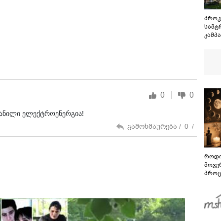
პროკ
სამტ
კამპ
ფაქტზ
მელი
ბრალ
0
0
ვანილი ელექტროენერგია!
გამოხმაურება /
0
/
როდი
მოვე
პროც
აგვი
გზამ