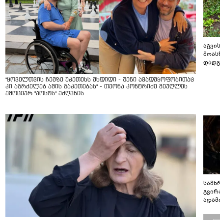
აგვის
მოას
დადგ
"ყოველთვის ჩემზე უკეთესს მხდიდი - შენი ავადმყოფობითაც
კი აგრძელებ ამის გაკეთებას" - თეონა კონტრიძე მეუღლეს
ემოციურ "პოსტს" უძღვნის
სამხ
გვირ
ადამ
ბუნებ
ლაბი