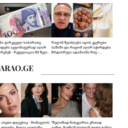
ები გარკვეულ საბარათე
რატომ შეიძლება იყოს კვერცხი
ხდებს ავტომატურად აღარ
საშიში და რატომ აღარ სჭირდება
არებენ - რეგულაცია 60 წელს
ზრდასრულ ადამიანს რძე -
ცილებულ პირებს შეეხება
ფსიქონუტრიციოლოგის
განმარტება
ს ასეთი დღეებიც - მომავლის
"წელიწად-ნახევარია ერთად
ს დღეები, როცა ყველაზე
ვართ, მაგრამ ძალიან დიდი ხანია,