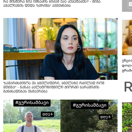
რა მისწერა ნია იმნაძის ბიძამ ეკა კუპატაძეს? - გიგა
ავალიანის დედა "სქრინს" აქვეყნებს
უნცი
დოლა
გრამ
"სა­მარ­ცხვი­ნოა ეს ყვე­ლა­ფე­რი, ყვე­ლა­ზე რბი­ლად რომ
ვთქვა!" - ნანკა კალატოზიშვილი გიორგი ბარამიძის
განცხადებას ეხმაურება