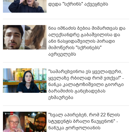
ბოლო სიახლეები
პოლიციამ ,,გლოვოს” კურიერზე
თავდასხმის ბრალდებით 3 პირი,
მათ შორის 2 არასრულწლოვანი
დააკავა - შსს ინფორმაციას
ავრცელებს
რა მისწერა ნია იმნაძის ბიძამ ეკა
კუპატაძეს? - გიგა ავალიანის
დედა "სქრინს" აქვეყნებს
ნია იმნაძის ბებია მიმართვას და
ალექსანდრე გაბაშვილისა და
ანი ნასყიდაშვილის პირადი
მიმოწერის "სქრინებს"
ავრცელებს