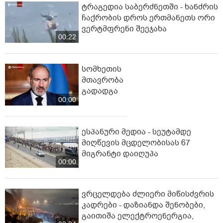
პოპულარული
ვრცელდება მკვლელობის
მომენტში გადაღებული უმძიმესი
ვიდეო: კადრებში ჩანს, როგორ
00:49
ესროლეს ცნობილ "ტიკტოკერს"
ლაივის დროს - რას ამბობს
მომხდარზე მექსიკის პოლიცია
ტრაგედია საბერძნეთში - ხანძრის
ჩაქრობის დროს ერთმანეთს ორი
ვერტმფრენი შეეჯახა
00:22
სომხეთის
მთავრობა
გადადგა
00:00