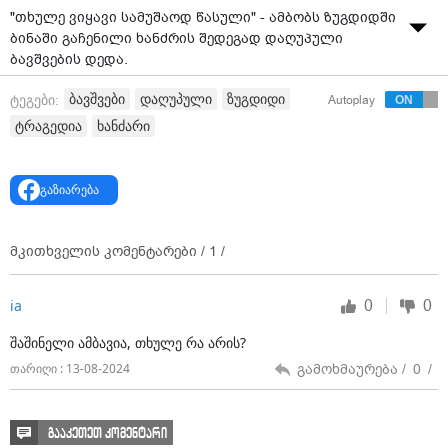
გაფრთხილება
რას ამბობს ზუგდიდში ტრაგიკულად დაღუპული
ბავშვების დედა?
11:21 / 13-08-2024
"თხულე ვიყავი სამუშაოდ წასული" - ამბობს ზუგდიდში
ბინაში გაჩენილი ხანძრის შედეგად დაღუპული
ბავშვების დედა.
ცნობისთვის,ზუგდიდში, გვიან ღამით გაჩენილ
ბავშვები
დაღუპული
ზუგდიდი
ტეგები:
Autoplay
ხანძარს ორი ბავშვი ემსხვერპლა. ცეცხლი ბუკიას
ტრაგედია
ხანძარი
ქუჩაზე, საცხოვრებელი კორპუსის მე-6 სართულზე
გაჩნდა. ხანძრის შედეგად 6 წლამდე ძმები დაიღუპნენ.
სახლში მყოფი კიდევ ორი მცირეწლოვანის
გაზიარება
გადარჩენა კი მაშველებმა შეძლეს. ისინი სასწრაფო-
სამედიცინო დახმარების ბრიგადამ კლინიკაში