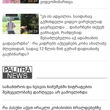
"სა­მარ­ცხვი­ნოა ეს ყვე­ლა­ფე­რი,
ყვე­ლა­ზე რბი­ლად რომ ვთქვა!" -
ნანკა კალატოზიშვილი გიორგი
ბარამიძის განცხადებას
ეხმაურება
"ხვალ აპირებენ, რომ 22 წლის
სტუდენტს ბრალი წაუყენონ" -
ნანუკა ჟორჟოლიანის
01:16
ვიდეომიმართვა
"ეს ის ადგილია, საიდანაც
გუშინდელი ვიდეო ვირუსულად
გავრცელდა.... დანარჩენი თქვენ
04:19
განსაჯეთ, რამდენად
შესაძლებელია აქ ადამიანის
გადავარდნა" - რა კადრებს აქვეყნებს კობა ახალაძე
მლეთიდან, სადაც 12 წლის წინ გურამ დადიანიძე
გაუჩინარდა?