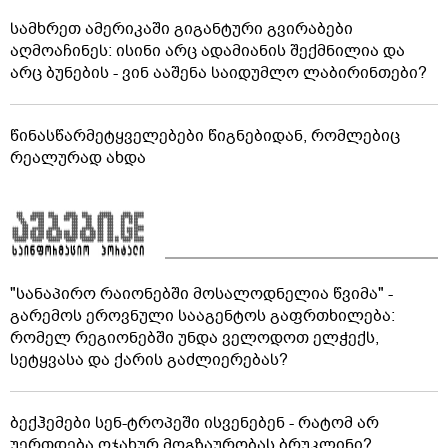
აგვისტო აგარაკზე: ეს 5 საქმე უნდა მოასწროთ
შემოდგომის დადგომამდე
ფული ამ ზოდიაქოს ნიშნების ხელში აღმოჩნდება:
ვინ გამდიდრდება?
სამხრეთ ამერიკაში გიგანტური გვირაბები
აღმოაჩინეს: ისინი არც ადამიანის შექმნილია და
არც ბუნების - ვინ ააშენა საიდუმლო ლაბირინთები?
წინასწარმეტყველებები წიგნებიდან, რომლებიც
რეალურად ახდა