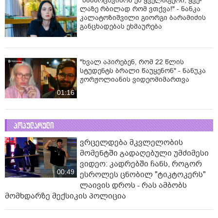
ნია იმნაძის ბებია მიმართვას და
ალექსანდრე გაბაშვილისა და ანი
ნასყიდაშვილის პირადი მიმოწერის
"სქრინებს" ავრცელებს
"სა­მარ­ცხვი­ნოა ეს ყვე­ლა­ფე­რი, ყვე­
ლა­ზე რბი­ლად რომ ვთქვა!" - ნანკა
კალატოზიშვილი გიორგი ბარამიძის
განცხადებას ეხმაურება
"ხვალ აპირებენ, რომ 22 წლის
სტუდენტს ბრალი წაუყენონ" - ნანუკა
ჟორჟოლიანის ვიდეომიმართვა
01:16