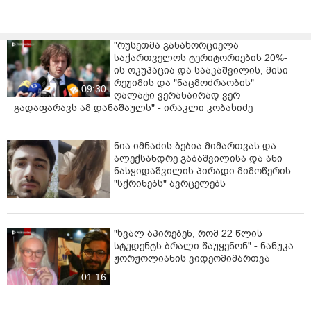
გადაიყვანა.
მკითხველის კომენტარები /
1
/
ადგილზე რამდენიმე სახანძრო-სამაშველო ჯგუფთან
ერთად მობილიზებული იყო პოლიცია. ცეცხლის სხვა
0
0
ia
სართულებზე გავრცელების საფრთხე არსებობდა,
შაშინელი ამბავია, თხულე რა არის?
თუმცა რამდენიმესაათიანი მუშაობის შედეგად
მაშველებმა ხანძრის ლიკვიდირება შეძლეს.
გამოხმაურება /
0
/
თარიღი : 13-08-2024
ხანძრის გამომწვევი მიზეზი ჯერჯერობით უცნობია.
შსს-ს ინფორმაციით, მომხდარ ფაქტზე გამოძიება სსს-
გააკეთეთ კომენტარი
კოდექსის 188-ე მუხლის მესამე ნაწილით დაიწყო.
"რუსეთმა განახორციელა
საქართველოს ტერიტორიების 20%-
ის ოკუპაცია და სააკაშვილის, მისი
რეჟიმის და "ნაცმოძრაობის"
09:30
ღალატი ვერანაირად ვერ
გადაფარავს ამ დანაშაულს" - ირაკლი კობახიძე
ნია იმნაძის ბებია მიმართვას და
ალექსანდრე გაბაშვილისა და ანი