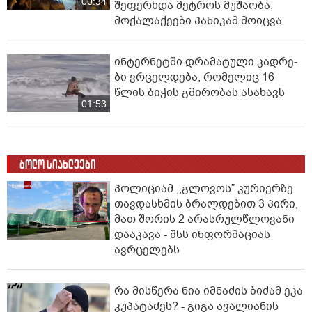
ესპანური მედია - სეუტამდე
მიღწევის მცდელობისას 67
მიგრანტი დაიღუპა
00:00
ვრცელდება ძლიერი მიწისძვრის
კადრები - დაზიანდა შენობები,
გაითიშა ელექტროენერგია,
00:34
შეფერხდა მეტროს მუშაობა,
მოქალაქეები პანიკამ მოიცვა
ინ­ტერ­ნეტ­ში დრა­მა­ტუ­ლი კად­რე­
ბი ვრცელდება, რომელიც 16
წლის ბიჭის გმირობას ასახავს
01:53