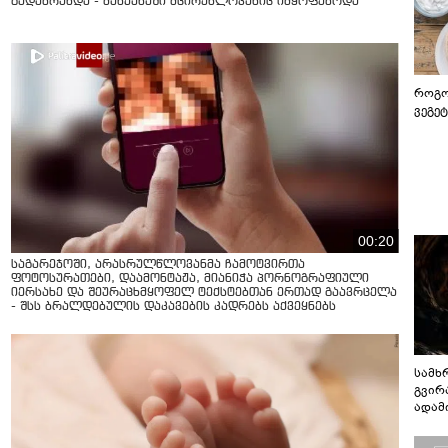
გადაბრუნდა - მანქანაში მცირეწლოვანიც იმყოფებოდა
როგო
ვეგე
00:20
საგარეჯოში, არასრულწლოვანმა ჩამოტვირთა
ფოტოსურათები, დაამონტაჟა, მიანიჭა პორნოგრაფიული
იერსახე და შეურაცხმყოფელ ტექსტებთან ერთად გაავრცელა
- შსს ბრალდებულის დაკავების კადრებს აქვეყნებს
სამხ
გვირ
ადამ
ბუნებ
ლაბი