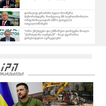
00:47
დონალდ ტრამპმა ხელი მოაწერა
მემორანდუმს, რომელიც 66 საერთაშორისო
ორგანიზაციიდან აშშ-ს გასვლას
00:50
ითვალისწინებს
"ორი უზუსტესი და უმწარესი დარტყმა მიიღო
"ქართულმა ოცნებამ" - ნიკა გვარამია
განცხადებას ავრცელებს
რას ამბობს ირაკლი კობახიძე ვახო სანაიას
დაკავებაზე?
02:36
ვრცელდება ვახო სანაიას დაკავების კადრები
00:36
რას ამბობს გიორგი ყიფშიძე თელავში,
ქორწილის მიმდინარეობისას მომხდარ
ინციდენტზე?
01:39
"თელავის ერთ-ერთ სასტუმროში მომხდარ