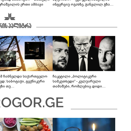
ერაშვილის ერთი ამბავი
ინტერვიუ ოჯახზე, განვლილ გზასა
და რთულ პერიოდზე
მ ჩაბნელდა საქართველო
ჩაკეტილი „პოლიტიკური
ედ: საბოტაჟი, ტექნიკური
სამკუთხედი“ - კულუარული
ეზი თუ
თამაშები, რომლებიც დიდი
როფესიონალიზმი?! -
სისხლის ფასად ჯდება
რო თვალჭრელიძის ანალიზი