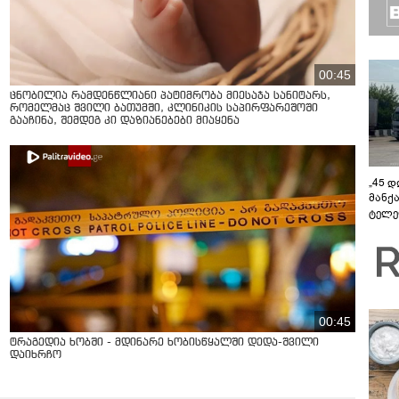
00:45
ცნობილია რამდენწლიანი პატიმრობა მიესაჯა სანიტარს,
რომელმაც შვილი ბათუმში, კლინიკის საპირფარეშოში
გააჩინა, შემდეგ კი დაზიანებები მიაყენა
„45 
მანქ
ტელე
აზერ
საქა
გავლ
00:45
ტრაგედია ხობში - მდინარე ხობისწყალში დედა-შვილი
დაიხრჩო