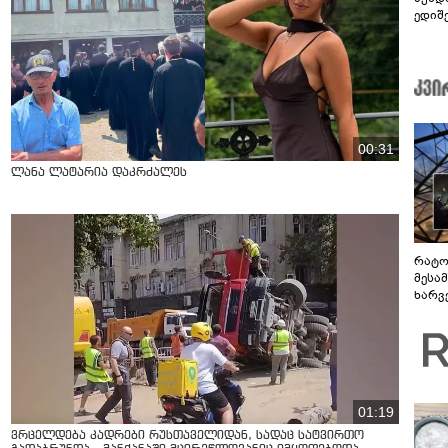
ედიშ
00:31
ლანა ლატარია დაკრძალეს
რატო
მესამ
ხარვ
არაპ
სანდ
01:19
ვრცელდება კადრები რუსთაველიდან, სადაც სატვირთო