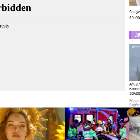
როგო
ვეგე
პ
ტრაგე
ჩაქრ
ვერტმ
ტრაგე
ჩაქრო
ვერტმ