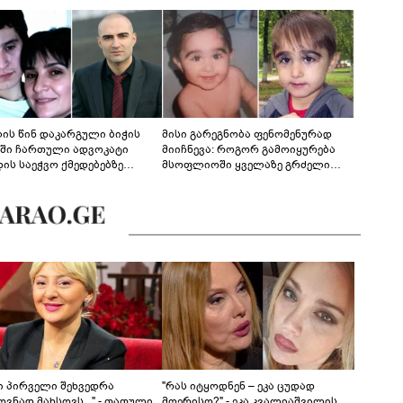
ლის წინ დაკარგული ბიჭის
მისი გარეგნობა ფენომენურად
ეში ჩართული ადვოკატი
მიიჩნევა: როგორ გამოიყურება
დის საეჭვო ქმედებებზე
მსოფლიოში ყველაზე გრძელი
რობს: "ქალბატონი უარს
წამწამების მქონე ბიჭი, რომელიც
დებს ინფორმაციის
ახლა 19 წლისაა?
დებაზე... წლობით
ინარეობდა საქმის
რცხვის ოპერაცია"
ნი პირველი შეხვედრა
"რას იტყოდნენ – ეკა ცუდად
ვნად მახსოვს..." - თათული
მღერისო?" - ეკა კვალიაშვილის