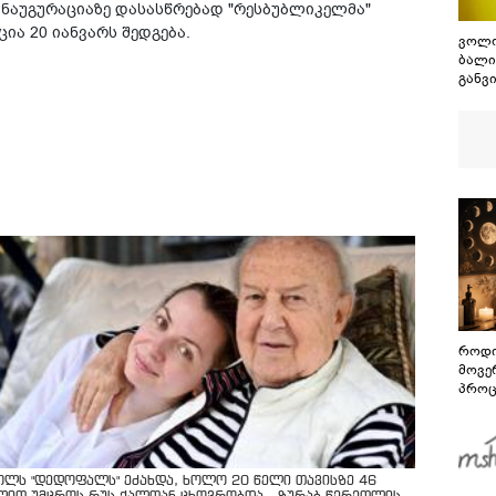
ინაუგურაციაზე დასასწრებად "რესბუბლიკელმა"
ია 20 იანვარს შედგება.
ვოლო
ბალი
განვ
რომ 
2026
როდი
მოვე
პროც
აგვი
გზამ
ოლს "დედოფალს" ეძახდა, ხოლო 20 წელი თავისზე 46