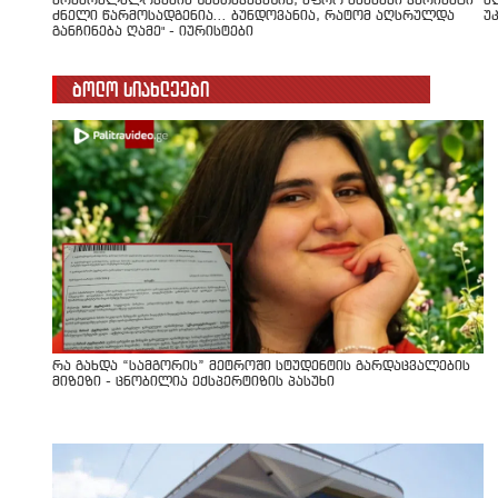
არასრულწლოვანის შემთხვევაშიც, უფრო მსუბუქი ვარიანტი
წ
ძნელი წარმოსადგენია... ბუნდოვანია, რატომ აღსრულდა
უ
განჩინება ღამე" - იურისტები
ბოლო სიახლეები
რა გახდა “სამგორის” მეტროში სტუდენტის გარდაცვალების
მიზეზი - ცნობილია ექსპერტიზის პასუხი