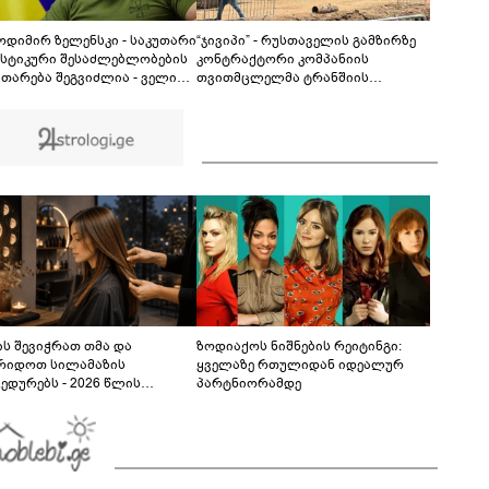
ინციდენტში მონაწილე ქალების მიმართ ამ
ეტაპზე ქვეყნიდან გაუსვლელობის
04:20
გადაწყვეტილება მიღებული არ არის" -
დიმირ ზელენსკი - საკუთარი
“ჯივიპი” - რუსთაველის გამზირზე
პროკურორი
სტიკური შესაძლებლობების
კონტრაქტორი კომპანიის
ითარება შეგვიძლია - ველით,
თვითმცლელმა ტრანშიის
უკრაინა საჭირო შედეგებს
კიდესთან ახლოს იმოძრავა,
–2027 წლებში მიაღწევს
რამაც ნიადაგის ჩამოშლა და
ტექნიკის მოცურება გამოიწვია,
გადაბრუნდა ავტომანქანა,
თვითმცლელში იმყოფებოდა
მცირეწლოვანი ბავშვი
ს შევიჭრათ თმა და
ზოდიაქოს ნიშნების რეიტინგი:
რიდოთ სილამაზის
ყველაზე რთულიდან იდეალურ
ედურებს - 2026 წლის
პარტნიორამდე
სტოს ასტროლოგიური
კვლევი