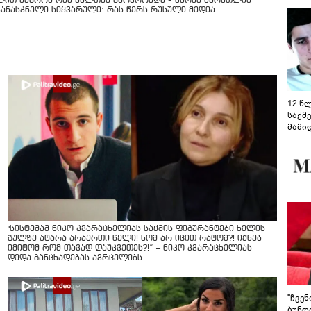
ლით უმცროს რუს ქალთან ცხოვრობდა - ზურაბ წერეთლის
კანასკნელი სიყვარული: რას წერს რუსული მედია
12 წ
საქმ
მამი
საუბ
აცხა
მოწო
მიმდ
ჩაფა
"სისტემამ ნიკო კვარაცხელიას საქმის ფიგურანტები ხელის
გულზე ატარა არაერთი წელი! ხომ არ იცით რატომ?! იქნებ
იმიტომ რომ თავად დაუკვეთეს?!“ – ნიკო კვარაცხელიას
დედა განცხადებას ავრცელებს
"ჩვე
ბუნდო