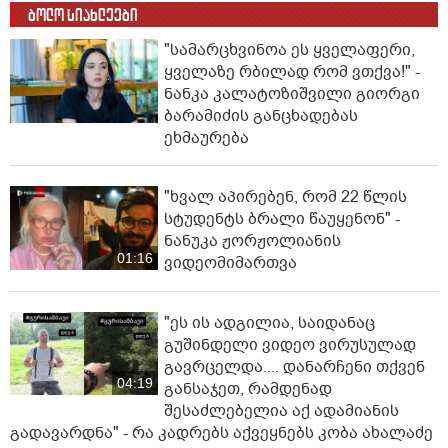
ბოლო სიახლეები
"სა­მარ­ცხვი­ნოა ეს ყვე­ლა­ფე­რი,
ყვე­ლა­ზე რბი­ლად რომ ვთქვა!" -
ნანკა კალატოზიშვილი გიორგი
ბარამიძის განცხადებას
ეხმაურება
"ხვალ აპირებენ, რომ 22 წლის
სტუდენტს ბრალი წაუყენონ" -
ნანუკა ჟორჟოლიანის
01:16
ვიდეომიმართვა
"ეს ის ადგილია, საიდანაც
გუშინდელი ვიდეო ვირუსულად
გავრცელდა.... დანარჩენი თქვენ
04:19
განსაჯეთ, რამდენად
შესაძლებელია აქ ადამიანის
გადავარდნა" - რა კადრებს აქვეყნებს კობა ახალაძე