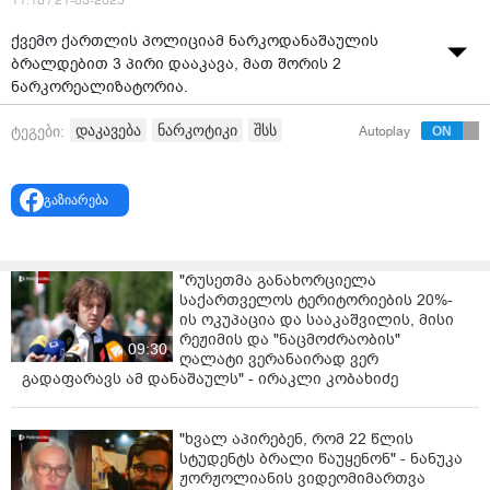
11:18 / 21-03-2025
ქვემო ქართლის პოლიციამ ნარკოდანაშაულის
ბრალდებით 3 პირი დააკავა, მათ შორის 2
ნარკორეალიზატორია.
ამის შესახებ ინფორმაციას შინაგან საქმეთა
დაკავება
ნარკოტიკი
შსს
ტეგები:
Autoplay
სამინისტროს ავრცელებს.
უწყების ცნობით, დანაშაულები 17 წლამდე ვადით
გაზიარება
თავისუფლების აღკვეთას ითვალისწინებს.
„შინაგან საქმეთა სამინისტროს ქვემო ქართლის
პოლიციის დეპარტამენტის თეთრიწყაროს რაიონული
"რუსეთმა განახორციელა
საქართველოს ტერიტორიების 20%-
სამმართველოს თანამშრომლებმა, ჩატარებული
ის ოკუპაცია და სააკაშვილის, მისი
ოპერატიული ღონისძიებებისა და საგამოძიებო
რეჟიმის და "ნაცმოძრაობის"
მოქმედებების შედეგად, ნარკოდანაშაულის
09:30
ღალატი ვერანაირად ვერ
ბრალდებით 1982 წელს დაბადებული ვ.ა., 1968 წელს
გადაფარავს ამ დანაშაულს" - ირაკლი კობახიძე
დაბადებული ი.გ. და 1990 წელს დაბადებულს ს.შ.
დააკავეს.
"ხვალ აპირებენ, რომ 22 წლის
ვ.ა. და ი.გ. ნარკოტიკული საშუალებისა და
სტუდენტს ბრალი წაუყენონ" - ნანუკა
ჟორჟოლიანის ვიდეომიმართვა
ფსიქოტროპული ნივთიერების უკანონო შეძენა-