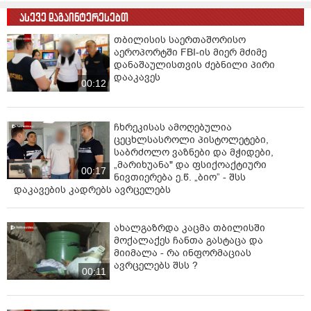
„პრეგაბალინი“ და სავარაუდოდ, ნარკოტიკების
ასევე დაგაინტერესებთ
რეალიზაციის შედეგად მიღებული თანხა.
თბილისის საერთაშორისო
ხოლო ს.შ. - ს პირადი ჩხრეკის შედეგად, ამოღებულია
აეროპორტში FBI-ის მიერ მძიმე
ნარკოტიკული საშუალება „მეთადონი“ გამოძიება
დანაშაულისთვის ძებნილი პირი
სისხლის სამართლის კოდექსის 260-ე მუხლის მე-3 და
დააკავეს
00:12
მე-5 ნაწილებით, 261 - ე მუხლის მე-3 და მე-6
ნაწილებითა და 273-ე პრიმა მუხლის მე-5 ნაწილით
მიმდინარეობს“, - აღნიშნულია ინფორმაციაში.
ჩხრეკისას ამოღებულია
ცეცხლსასროლი პისტოლეტები,
საბრძოლო ვაზნები და მჭიდები,
„მარიხუანა" და ფსიქოაქტიური
00:17
ნივთიერება ე.წ. „ბიო” - შსს
დაკავების კადრებს ავრცელებს
ახალგაზრდა კაცმა თბილისში
მოქალაქეს ჩანთა გასტაცა და
მიიმალა - რა ინფორმაციას
ავრცელებს შსს ?
00:11