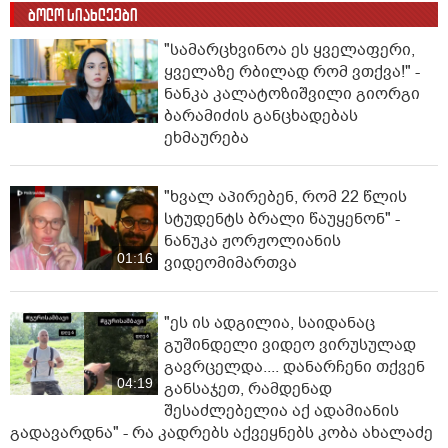
00:34
შეფერხდა მეტროს მუშაობა,
მოქალაქეები პანიკამ მოიცვა
ინ­ტერ­ნეტ­ში დრა­მა­ტუ­ლი კად­რე­
ბი ვრცელდება, რომელიც 16
წლის ბიჭის გმირობას ასახავს
01:53
ბოლო სიახლეები
"სა­მარ­ცხვი­ნოა ეს ყვე­ლა­ფე­რი,
ყვე­ლა­ზე რბი­ლად რომ ვთქვა!" -
ნანკა კალატოზიშვილი გიორგი
ბარამიძის განცხადებას
ეხმაურება
"ხვალ აპირებენ, რომ 22 წლის