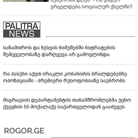
დამარტყმევინეს, მირტყეს
მუშტები" - რას ჰყვება დავით
01:55
დვალიშვილი, რომელზეც
არასრულწლოვანებმა
ფიზიკურად იძალადეს?
"გიზიარებთ კადრებს
აფხაზეთიდან... ვიცი, ბევრს
გაინტერესებთ, როგორია
06:52
იქაურობა დღეს" - რა ვიდეო
ვრცელდება სოციალურ ქსელში?
საზამთროს და ნესვის ნიმუშებში ნიტრატების
შემცველობაზე დარღვევა არ გამოვლინდა