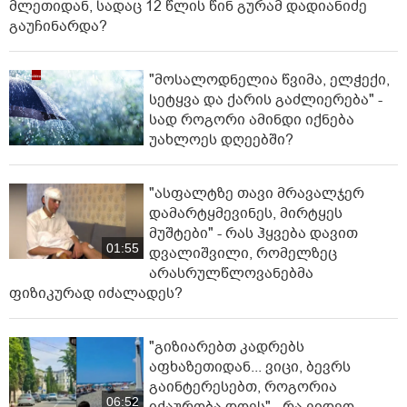
სტუდენტს ბრალი წაუყენონ" -
ნანუკა ჟორჟოლიანის
01:16
ვიდეომიმართვა
"ეს ის ადგილია, საიდანაც
გუშინდელი ვიდეო ვირუსულად
გავრცელდა.... დანარჩენი თქვენ
04:19
განსაჯეთ, რამდენად
შესაძლებელია აქ ადამიანის
გადავარდნა" - რა კადრებს აქვეყნებს კობა ახალაძე
მლეთიდან, სადაც 12 წლის წინ გურამ დადიანიძე
გაუჩინარდა?
"მოსალოდნელია წვიმა, ელჭექი,
სეტყვა და ქარის გაძლიერება" -
სად როგორი ამინდი იქნება
უახლოეს დღეებში?
"ასფალტზე თავი მრავალჯერ