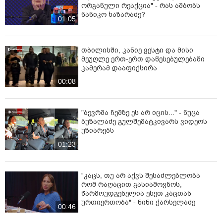
საყურე რატომ მიკეთია, ვინ გეკითხება?!" - დუტა
სხირტლაძე
"ამას გავაკეთებ უფასოდ,
დაგიდგებით გვერდში..." - თამო
ვაშალომიძე ვიდეომიმართვას
ავრცელებს
"ეს იყო ჩემი ტემპერამენტის
ადამიანის, აბსოლიტურად
ორგანული რეაქცია" - რას ამბობს
ნანიკო ხაზარაძე?
01:05
თბილისში, კანიე ვესტი და მისი
მეუღლე ერთ-ერთ დაწესებულებაში
კამერამ დააფიქსირა
00:08