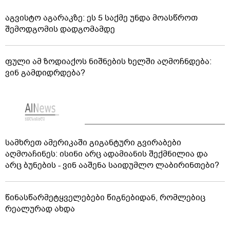
რა პასუხი აქვთ ირაკლი კობახიძის ბრალდებებზე
ოპოზიციაში - პრემიერი რუსოფობიაზე საუბრობს
მიგრაციის დეპარტამენტის თანამშრომლებმა უცხო
ქვეყნის 55 მოქალაქე საქართველოდან გააძევეს
აგვისტო აგარაკზე: ეს 5 საქმე უნდა მოასწროთ
შემოდგომის დადგომამდე
ფული ამ ზოდიაქოს ნიშნების ხელში აღმოჩნდება:
ვინ გამდიდრდება?