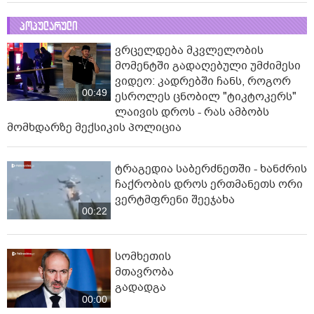
"ბევრმა ჩემზე ეს არ იცის..." - ნუცა
ბუზალაძე გულშემატკივარს ვიდეოს
უზიარებს
01:23
“კაცს, თუ არ აქვს შესაძლებლობა
რომ რაღაცით გასიამოვნოს,
წარმოუდგენელია ესეთ კაცთან
ურთიერთობა" - ნინი ქარსელაძე
00:46
პოპულარული
ვრცელდება მკვლელობის
მომენტში გადაღებული უმძიმესი
ვიდეო: კადრებში ჩანს, როგორ
00:49
ესროლეს ცნობილ "ტიკტოკერს"
ლაივის დროს - რას ამბობს
მომხდარზე მექსიკის პოლიცია