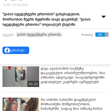
12:08 / 12-06-2025
"ჯიპას სტუდენტური ერთობის" განცხადებით,
მოძრაობის წევრს მეტროში თავს დაესხნენ. "ჯიპას
სტუდენტური ერთობა" სოციალურ ქსელში
ვიდეოკადრებს აქვეყნებს.
ჯიპას სტუდენტური ერთობა
ტეგები:
Autoplay
"ჩვენი მოძრაობის წევრს მეტროში თავს დაესხნენ.
რუსული რეჟიმის ტიტუშკა მეტროში აქციის
გაზიარება
მონაწილეებს ფიზიკურად გაუსწორდა -
დაზარალებულია 3 სტუდენტი.
პოლიციამ თავდამსხმელი მხოლოდ რამდენიმე
გიგა ავალიანის საქმეზე
დაკავებული არასრულწლოვნის, ნია
მეტრით გაარიდა ინციდენტის ეპიცენტრს, თუმცა
იმნაძის ადვოკატი, საავადმყოფოში
შესაკავებლად სათანადო ზომები არ მიიღო, რის
გადაღებულ კადრებს ავრცელებს
შედეგადაც თავდამსხმელი უკან დაბრუნდა და
01:22
ძალადობა გააგრძელა აქციის მონაწილეებზე.
პოლიცია მოქალაქეებს არ იცავს, რეჟიმის მომხრეებს
რა ისმინს სახლში დაყენებული
კი დაუსჯელობის სინდრომი აქვთ და თავს უფლებას
მომსასმენი მოწყობილობის
აძლევენ, ფიზიკურად გაუსწორდნენ მოქალაქეებს -
ჩანაწერში, სადაც ნია იმნაძე მამას