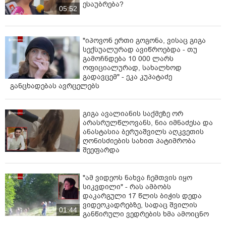
ესაუბრება?
მათ კი პასუხს არავინ სთხოვს.
05:52
ასეთი უსამართლო და სასტიკია "ქართული ოცნების"
პოლიტიკა. "ქართული ოცნება" და ყველა ამ რეჟიმის
"იპოვონ ერთი გოგონა, ვისაც გიგა
მომხრე დამნაშავეა დღევანდელ ინციდენტში. მოვა
სექსუალურად ავიწროებდა - თუ
დრო და ყველა პასუხს აგებთ! დამხობა რეჟიმს!" -
გამოჩნდება 10 000 ლარს
ნათქვამია განცხადებაში.
ოფიციალურად, სახალხოდ
გადავცემ" - ეკა კუპატაძე
განცხადებას ავრცელებს
გიგა ავალიანის საქმეზე ორ
არასრულწლოვანს, ნია იმნაძესა და
ანასტასია ბერუაშვილს აღკვეთის
ღონისძიების სახით პატიმრობა
შეეფარდა
"ამ ვიდეოს ნახვა ჩემთვის იყო
სიკვდილი" - რას ამბობს
დაკარგული 17 წლის ბიჭის დედა
ვიდეოკადრებზე, სადაც შვილის
01:44
განწირული ვედრების ხმა ამოიცნო