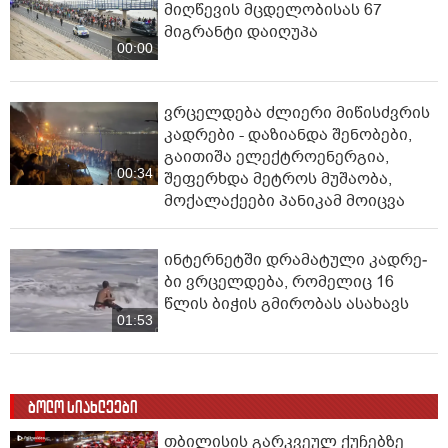
მიღწევის მცდელობისას 67
მიგრანტი დაიღუპა
00:00
ვრცელდება ძლიერი მიწისძვრის
კადრები - დაზიანდა შენობები,
გაითიშა ელექტროენერგია,
00:34
შეფერხდა მეტროს მუშაობა,
მოქალაქეები პანიკამ მოიცვა
ინ­ტერ­ნეტ­ში დრა­მა­ტუ­ლი კად­რე­
ბი ვრცელდება, რომელიც 16
წლის ბიჭის გმირობას ასახავს
01:53
ბოლო სიახლეები
თბილისის გარკვეულ ქუჩებზე