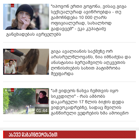
დანაშაული 11 წლამდე ვადით თავისუფლების
"იპოვონ ერთი გოგონა, ვისაც გიგა
აღკვეთას ითვალისწინებს.
სექსუალურად ავიწროებდა - თუ
გამოჩნდება 10 000 ლარს
პოლიციამ მ.გ. ბრალდებულის სახით ცხელ კვალზე
ოფიციალურად, სახალხოდ
გადავცემ" - ეკა კუპატაძე
დააკავა.
განცხადებას ავრცელებს
სამართალდამცველებმა დანაშაულის ჩადენის
იარაღი - დანა ნივთმტკიცებად ამოიღეს.
გიგა ავალიანის საქმეზე ორ
არასრულწლოვანს, ნია იმნაძესა და
გამოძიება სისხლის სამართლის კოდექსის 353-ე
ანასტასია ბერუაშვილს აღკვეთის
პრიმა მუხლის მეორე ნაწილით მიმდინარეობს“,-
ღონისძიების სახით პატიმრობა
ნათქვამია ინფორმაციაში.
შეეფარდა
"ამ ვიდეოს ნახვა ჩემთვის იყო
სიკვდილი" - რას ამბობს
დაკარგული 17 წლის ბიჭის დედა
ვიდეოკადრებზე, სადაც შვილის
01:44
განწირული ვედრების ხმა ამოიცნო
ასევე დაგაინტერესებთ