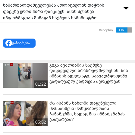
სამართალდამცველებმა პოლიციელის დაჭრის
ფაქტზე ერთი პირი დააკავეს. ამის შესახებ
ინფორმაციას შინაგან საქმეთა სამინისტრო
ავრცელებს.
Autoplay
უწყების ცნობით, შინაგან საქმეთა სამინისტროს
საპატრულო პოლიციის დეპარტამენტის თბილისის
გაზიარება
მთავარი სამმართველოს თანამშრომლებმა,1991
წელს დაბადებული მ.გ. სამსახურებრივ
საქმიანობასთან დაკავშირებით პოლიციელის
გიგა ავალიანის საქმეზე
ჯანმრთელობის ხელყოფის ბრალდებით დააკავეს.
დაკავებული არასრულწლოვნის, ნია
იმნაძის ადვოკატი, საავადმყოფოში
„გამოძიებით დადგინდა, რომ ბრალდებულმა
გადაღებულ კადრებს ავრცელებს
01:22
თბილისში, ქეთევან დედოფლის გამზირზე
სამსახურებრივი მოვალეობის შესრულებისას
პატრულ-ინსპექტორი, პოლიციის კაპიტანი 1993 წელს
რა ისმინს სახლში დაყენებული
დაბადებული ბ.ბ. ცივი იარაღის გამოყენებით ყელის
მომსასმენი მოწყობილობის
არეში დაჭრა. დაშავებული სამართალდამცველი
ჩანაწერში, სადაც ნია იმნაძე მამას
საავადმყოფოშია მოთავსებული, სადაც შესაბამისი
ესაუბრება?
სამედიცინო დახმარება უტარდება. მის სიცოცხლეს
05:52
საფრთხე არ ემუქრება.