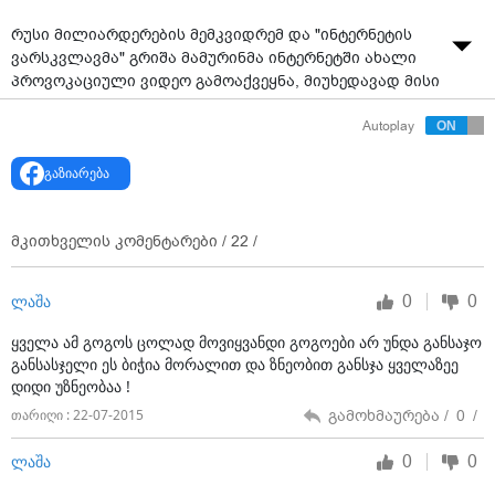
რუსი მილიარდერების მემკვიდრემ და "ინტერნეტის
ვარსკვლავმა" გრიშა მამურინმა ინტერნეტში ახალი
პროვოკაციული ვიდეო გამოაქვეყნა, მიუხედავად მისი
ბაბუის - რუსეთის ქალაქ ხაბაროვსკის უმსხვილესი
Autoplay
დეველოპერის - Дальрео-ს ხელმძღვანელის, იგორ
ნეკლიუდოვის უკმაყოფილებისა.
გაზიარება
ამჯერად, 16 წლის მოზარდს გამვლელებისთვის
ფულის სანაცვლოდ შარდის დალევა არ
მკითხველის კომენტარები /
22
/
შეუთავაზები
ა
. თინეიჯერი გოგონებს ფულის
სანაცვლოდ მკერდის ჩვენებას, კოცნას და 3 ათას
რუბლად ათასი რუბლის შეჭმას სთავაზობდა, რაშიც
0
0
ლაშა
ზოგიერთი გოგონას დაყოლიება მოახერხა კიდეც.
ყველა ამ გოგოს ცოლად მოვიყვანდი გოგოები არ უნდა განსაჯო
ასევე იხილეთ:
რუსი მილიარდერის შვილიშვილმა 200
განსასჯელი ეს ბიჭია მორალით და ზნეობით განსჯა ყველაზეე
დოლარის სანაცვლოდ გამვლელს თავისი შარდი
დიდი უზნეობაა !
დაალევინა
გამოხმაურება /
0
/
თარიღი : 22-07-2015
0
0
ლაშა