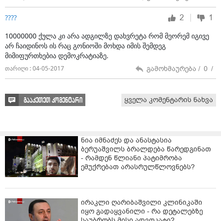
ნათესავი ფოტოებს და სამძიმრის ტექსტს ავრცელებს:
"ჩემო გემრიელო ჯული, მოგვიკალი დღეს გული. შენს
2
1
????
ლამაზ სახეზე სულ ღიმილი იყო... შენი ცხოვრება
10000000 ქულა კი არა ადგილზე დახვრეტა რომ მეორემ იგივე
ახლა იწყებოდა... რატო მოხდა ასე?" - წერს
არ ჩაიდინოს ის რაც გონიოში მოხდა იმის შემდეგ
გარდაცვლილის ნათესავი თეონა დავითაძე.
მიმიფურთხებია დემოკრატიაზე.
გამოხმაურება /
0
/
თარიღი : 04-05-2017
ყველა კომენტარის ნახვა
გააკეთეთ კომენტარი
ნია იმნაძეს და ანასტასია
ბერუაშვილს ბრალდება წარედგინათ
- რამდენ წლიანი პატიმრობა
ემუქრებათ არასრულწლოვნებს?
ირაკლი ღარიბაშვილი კლინიკაში
იყო გადაყვანილი - რა დეტალებზე
საუბრობს მისი ადვოკატი?