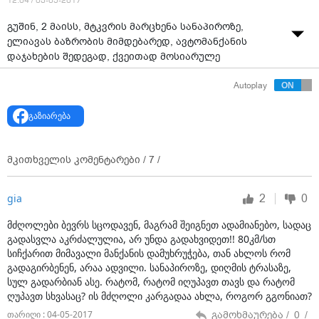
12:04 / 03-05-2017
გუშინ, 2 მაისს, მტკვრის მარცხენა სანაპიროზე,
ელიავას ბაზრობის მიმდებარედ, ავტომანქანის
დაჯახების შედეგად, ქვეითად მოსიარულე
ახალგაზრდა ქალი გარდაიცვალა.
Autoplay
თვითმხილველების თქმით, "მიცუბიშის" მარკის
ავტომობილი ახალგაზრდას მაშინ დაეჯახა, როცა ის
გაზიარება
თანმხლებ პირთან ერთად გზაზე გადადიოდა.
როგორც AMBEBI.GE-მ გაარკვია, გარდაცვლილი 21
წლის ჯული დავითაძეა. თავდაპირველად,
მკითხველის კომენტარები /
7
/
გავრცელდა
ინფორმაცია, რომ გოგონა გზაზე თანმხლებ ბიჭთან
ერთად გადადიოდა, თუმცა აღმოჩნდა, რომ
2
0
gia
შემთხვევის დროს ჯული დავითაძესთან ერთად მისი
და იმყოფებოდა, რომელიც მრავლობითი
მძღოლები ბევრს სცოდავენ, მაგრამ შეიგნეთ ადამიანებო, სადაც
დაზიანებებით საავადმყოფოში გადაიყვანეს.
გადასვლა აკრძალულია, არ უნდა გადახვიდეთ!! 80კმ/სთ
დაზარალებულის სიცოცხლეს საფრთხე არ ემუქრება.
სიჩქარით მიმავალი მანქანის დამუხრუჭება, თან ახლოს რომ
ჯული დავითაძე მაღალმთიანი აჭარის ერთ-ერთი
გადაგირბენენ, არაა ადვილი. სანაპიროზე, დიღმის ტრასაზე,
სოფლიდანაა და თბილისში სასწავლებლად იყო
სულ გადარბიან ასე. რატომ, რატომ იღუპავთ თავს და რატომ
ღუპავთ სხვასაც? ის მძღოლი კარგადაა ახლა, როგორ გგონიათ?
ჩამოსული.
"ფეისბუქის" გვერდზე გარდაცვლილი გოგონას
გამოხმაურება /
0
/
თარიღი : 04-05-2017