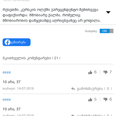
19:55 / 30-08-2022
რუსეთში, კურსკის ოლქში უპრეცენდენტო შემთხვევა
დაფიქსირდა: მშობიარე ქალმა, რომელიც
მშობიარობის დაწყებამდე აღრიცხვაზეც არ ყოფილა,
მოულოდნელად, 10 ბავშვი გააჩინა. მეან-
Autoplay
გინეკოლოგი, რომელმაც მშობიარობა მიიღო, გაოცება
ვერ დამალა, რადგან ერთის ნაცვალდ 10 ჯანმრთელი
გაზიარება
ბავშვი მიიღო, რომელთაგან ყველაზე პატარა 2,5 კგ-ს
იწონის, ხოლო დანარჩენების წონა 3 კგ-ია.რაც
შეეხება მამას, ის სამშობიაროში მივიდა და იკითხა:
მკითხველის კომენტარები /
21
/
გოგონა შეეძინა თუ ბიჭი. როცა პასუხი მიიღო, ისე
გაიქცა, მას შემდეგ სამშობიაროში არ უნახავთ.
6
7
ееее
10 არა, 37
გამოხმაურება /
0
/
თარიღი : 14-07-2019
5
6
ееее
10 არა, 37
გამოხმაურება /
0
/
თარიღი : 14-07-2019